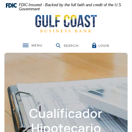
Home
Download
FDIC-Insured - Backed by the full faith and credit of the U.S.
Skip
Acrobat
Government
Gulf Coast Business Bank
to
Reader
main
5.0
content
or
Skip
higher
to
to
MENU
LOGIN
footer
view
SEARCH
Toggle navigation
.pdf
files.
Cualificador
Hipotecario