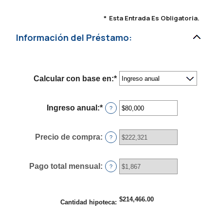
*
Esta Entrada Es Obligatoria.
Información del Préstamo:
Calcular con base en
:
*
Ingreso anual
:
*
Ingresa
?
un
monto
entre
Precio de compra
:
?
$0
y
$100,000,000
Pago total mensual
:
?
$214,466.00
Cantidad hipoteca
: