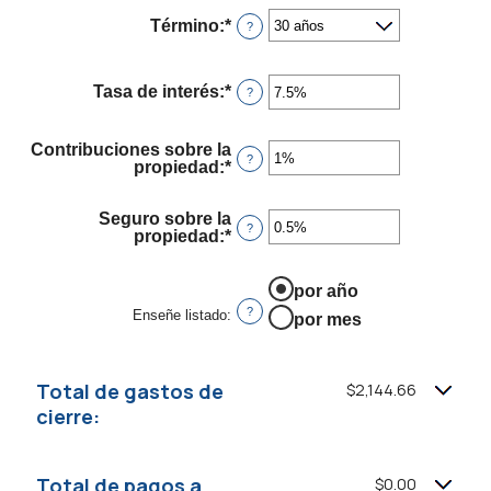
Término
:
*
?
Tasa de interés
:
*
Ingresa
?
un
monto
entre
Contribuciones sobre la
0%
?
propiedad
:
*
Ingresa
y
un
50%
monto
Seguro sobre la
entre
?
propiedad
:
*
Ingresa
0%
un
y
monto
20%
entre
por año
0%
?
Enseñe listado
:
por mes
y
10%
Total de gastos de
$2,144.66
cierre:
Total de pagos a
$0.00