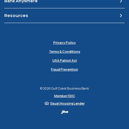
Bank Anywhere
Resources
Privacy Policy
Terms & Conditions
USA Patriot Act
Fraud Prevention
©
2026
Gulf Coast Business Bank
Member FDIC
Equal Housing Lender
Created by Jack H