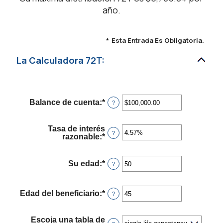
año.
*
Esta Entrada Es Obligatoria.
La Calculadora 72T:
Balance de cuenta
:
*
Ingresa
?
un
monto
entre
Tasa de interés
$0.00
?
razonable
:
*
Ingresa
y
un
$1,000,000,000.00
monto
entre
Su edad
:
*
Ingresa
?
0%
un
y
monto
12%
entre
Edad del beneficiario
:
*
Ingresa
?
20
un
y
monto
60
entre
Escoja una tabla de