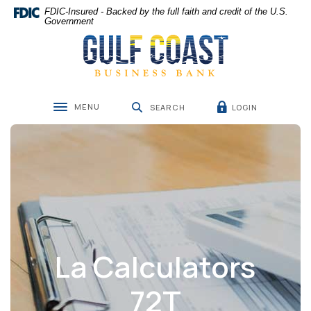
Home
Download
FDIC-Insured - Backed by the full faith and credit of the U.S.
Skip
Acrobat
Government
Gulf Coast Business Bank
to
Reader
main
5.0
content
or
Skip
higher
to
to
MENU
LOGIN
footer
view
SEARCH
Toggle navigation
.pdf
files.
La Calculators
72T