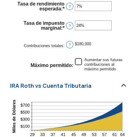
entre
Tasa de rendimiento
10
?
esperada
:
*
Ingresa
y
un
90
monto
Tasa de impuesto
entre
?
marginal
:
*
Ingresa
0%
un
y
monto
20%
entre
$180,000
?
Contribuciones totales
:
0%
y
50%
Aumentar sus futuras
contribuciones al
Máximo permitido
:
máximo permitido
IRA Roth vs Cuenta Tributaria