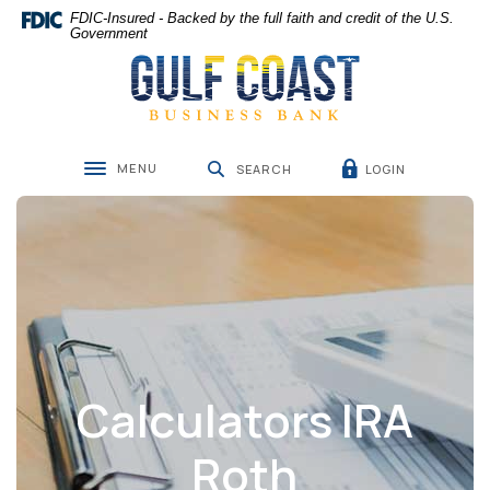
Home
Download
FDIC-Insured - Backed by the full faith and credit of the U.S.
Skip
Acrobat
Government
Gulf Coast Business Bank
to
Reader
main
5.0
content
or
Skip
higher
to
to
MENU
LOGIN
footer
view
SEARCH
Toggle navigation
.pdf
files.
Calculators IRA
Roth