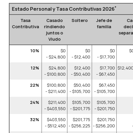
*
Estado Personal y Tasa Contributivas 2026
Tasa
Casado
Soltero
Jefe de
Ca
Contributiva
rindiendo
familia
dec
juntos o
separ
Viudo
10%
$0
$0
$0
$
- $24,800
- $12,400
- $17,700
12%
$24,800
$12,400
$17,700
$12,400
- $100,800
- $50,400
- $67,450
22%
$100,800
$50,400
$67,450
- $211,400
- $105,700
- $105,700
24%
$211,400
$105,700
$105,700
- $403,550
- $201,775
- $201,750
32%
$403,550
$201,775
$201,750
- $512,450
- $256,225
- $256,200