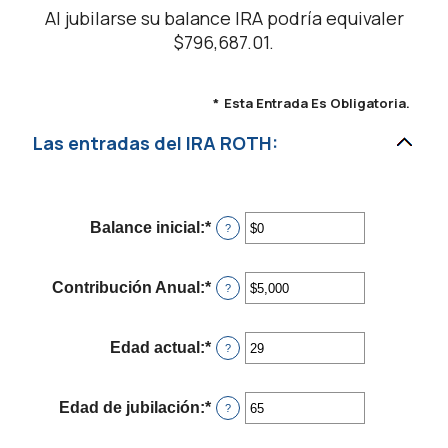
Al jubilarse su balance IRA podría equivaler
$796,687.01.
*
Esta Entrada Es Obligatoria.
Las entradas del IRA ROTH:
Balance inicial
:
*
Ingresa
?
un
monto
entre
Contribución Anual
:
*
Ingresa
?
$0
un
y
monto
$2,000,000
entre
Edad actual
:
*
Ingresa
?
$0
un
y
monto
$1,000,000
entre
Edad de jubilación
:
*
Ingresa
?
0
un
y
monto
90