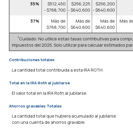
35%
$512,450
$256,225
$256,200
- $768,700
- $640,600
- $640,600
37%
Más de
Más de
Más de
Más d
$768,700
$640,600
$640,600
*
Cuidado: No utilice estas tasas contributivas para compu
impuestos del 2025. Solo utilizar para calcular estimados par
Contribuciones totales
La cantidad total contribuida a esta IRA ROTH.
Total en la IRA Roth al jubilarse
El valor total en la IRA Roth al jubilarse.
Ahorros gravables Totales
La cantidad total que hubiera acumulado al jubilarse
con una cuenta de ahorros gravable.