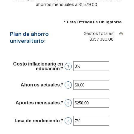
ahorros mensuales a $1,579.00.
*
Esta Entrada Es Obligatoria.
Plan de ahorro
Gastos totales
$357,380.06
universitario:
Costo inflacionario en
?
educación
:
*
Ingresa
un
monto
entre
Ahorros actuales
:
*
Ingresa
?
0%
un
y
monto
20%
entre
Aportes mensuales
:
*
Ingresa
?
$0.00
un
y
monto
$1,000,000.00
entre
Tasa de rendimiento
:
*
Ingresa
?
$0.00
un
y
monto
$100,000.00