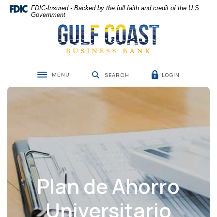
Home
Download
FDIC-Insured - Backed by the full faith and credit of the U.S.
Skip
Acrobat
Government
Gulf Coast Business Bank
to
Reader
main
5.0
content
or
Skip
higher
to
to
MENU
LOGIN
footer
view
SEARCH
Toggle navigation
.pdf
files.
Plan de Ahorro
Universitario