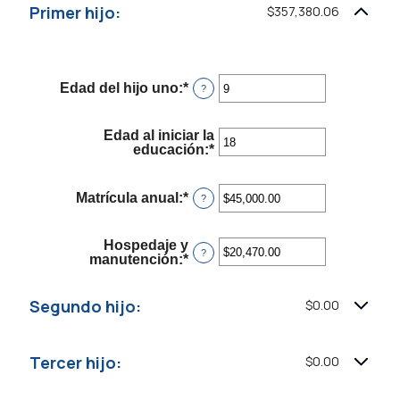
entre
Primer hijo:
$357,380.06
0%
y
20%
Edad del hijo uno
:
*
Ingresa
?
un
monto
entre
Edad al iniciar la
0
educación
:
*
Ingresa
y
un
25
monto
entre
Matrícula anual
:
*
Ingresa
?
0
un
y
monto
25
entre
Hospedaje y
$0.00
?
manutención
:
*
Ingresa
y
un
$100,000.00
monto
entre
Segundo hijo:
$0.00
$0.00
y
$100,000.00
Tercer hijo:
$0.00